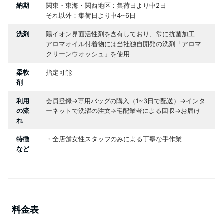
納期
関東・東海・関西地区：集荷日より中2日
それ以外：集荷日より中4~6日
洗剤
陽イオン界面活性剤を含有しており、常に抗菌加工
アロマオイル付着物には当社独自開発の洗剤「アロマ
クリーンウオッシュ」を使用
柔軟
指定可能
剤
利用
会員登録→専用バッグの購入（1~3日で配送）→インタ
の流
ーネットで洗濯の注文→宅配業者による回収→お届け
れ
特徴
・全店舗女性スタッフのみによる丁寧な手作業
など
料金表