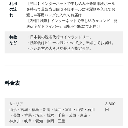
利用
【初回】インターネットで申し込み⇒発送用段ボール
の流
を持って最短当日回収⇒段ボールに洗濯物を入れてお
れ
渡し⇒専用バッグに入れてお届け
【2回目以降】インターネットで申し込み⇒コンビニ発
送or宅配ドライバーが回収⇒宅配にてお届け
特徴
・日本初の洗濯代行コインランドリー。
など
・洗濯物はビニール袋につめて少し圧縮してお届け。
・たたみ方の大きさや長さも指定可能。
料金表
Aエリア
3,800
山形・宮城・福島・新潟・福井・富山・山梨・石川
円
・長野・群馬・埼玉・栃木・千葉・茨城・東京・
神奈川・岐阜・愛知・静岡・三重