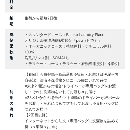
料
金
納
集荷から最短2日後
期
洗
・スタンダードコース：Baluko Laundry Place
剤
オリジナル洗濯洗剤&柔軟剤「peu（ピウ）」
柔
・オーガニックコース：植物原料・ナチュラル原料
軟
100%
剤
洗剤/リンス剤「SOMALI」
・デリケートコース：デリケート衣類専用洗剤・柔軟剤
【初回】会員登録⇒商品選択⇒集荷・お届け日洗濯⇒内
容確認・決済⇒洗濯物をビニール袋にいれて待つ
※東京23区からの場合:ドライバーが専用バッグをお渡
利
し・それに洗濯物をいれてお渡し⇒お届け
用
※23区外からの場合:ヤマト運輸のドライバーが段ボール
の
をお渡し・それにつめて封をしてお渡し⇒専用バッグに
流
つめてお届け
れ
【2回目以降】
インターネットから注文→専用バッグに洗濯物を詰めて
待つ→集荷→お届け